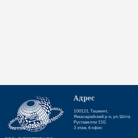
Адрес
100121, Ташкент,
Яккасарайский р-н, ул. Шота
Руставелли 150,
3 этаж, 6 офис