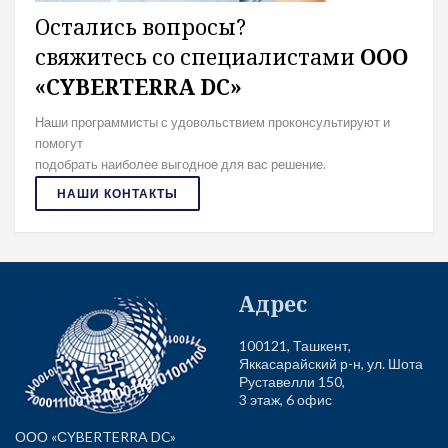
Остались вопросы?
свяжитесь со специалистами
ООО
«СYBERTERRA DC»
Наши программисты с удовольствием проконсультируют и
помогут
подобрать наиболее выгодное для вас решение.
НАШИ КОНТАКТЫ
Адрес
100121, Ташкент,
Яккасарайский р-н, ул. Шота
Руставелли 150,
3 этаж, 6 офис
ООО «СYBERTERRA DC»